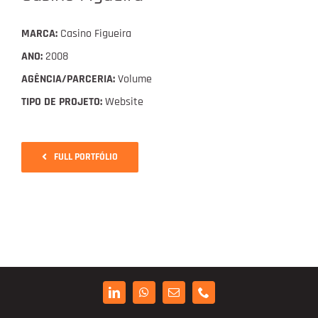
Digital Project Manager
MARCA:
Casino Figueira
Portfólio
ANO:
2008
AGÊNCIA/PARCERIA:
Volume
TIPO DE PROJETO:
Website
Contactos
FULL PORTFÓLIO