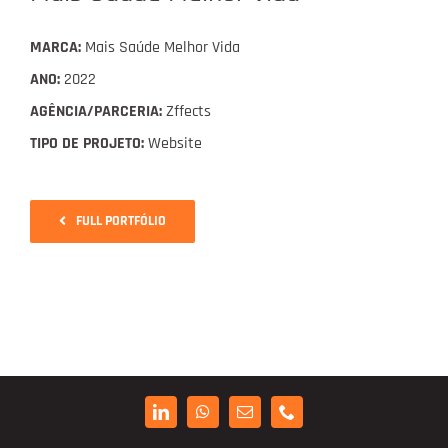
Digital Project Manager
MARCA:
Mais Saúde Melhor Vida
Portfólio
ANO:
2022
AGÊNCIA/PARCERIA:
Zffects
TIPO DE PROJETO:
Website
Contactos
FULL PORTFÓLIO