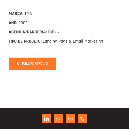
Digital Project Manager
MARCA:
TMN
Portfólio
ANO:
2002
AGÊNCIA/PARCERIA:
Fullsix
TIPO DE PROJETO:
Landing Page & Email Marketing
Contactos
FULL PORTFÓLIO